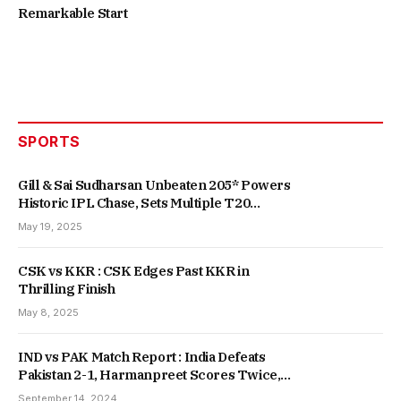
Remarkable Start
SPORTS
Gill & Sai Sudharsan Unbeaten 205* Powers
Historic IPL Chase, Sets Multiple T20
Records
May 19, 2025
CSK vs KKR : CSK Edges Past KKR in
Thrilling Finish
May 8, 2025
IND vs PAK Match Report : India Defeats
Pakistan 2-1, Harmanpreet Scores Twice,
Secures Fifth Consecutive Win
September 14, 2024