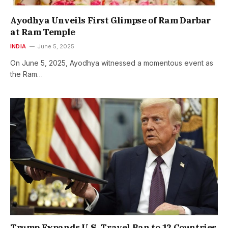
Ayodhya Unveils First Glimpse of Ram Darbar
at Ram Temple
INDIA
June 5, 2025
On June 5, 2025, Ayodhya witnessed a momentous event as
the Ram…
Trump Expands U.S. Travel Ban to 12 Countries