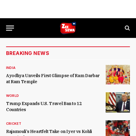
BREAKING NEWS
INDIA
Ayodhya Unveils First Glimpse of Ram Darbar
at Ram Temple
WORLD
Trump Expands U.S. Travel Ban to 12
Countries
CRICKET
Rajamouli’s Heartfelt Take on Iyer vs Kohli