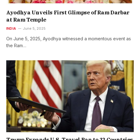
Ayodhya Unveils First Glimpse of Ram Darbar
at Ram Temple
INDIA
June 5, 2025
On June 5, 2025, Ayodhya witnessed a momentous event as
the Ram…
Trump Expands U.S. Travel Ban to 12 Countries