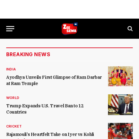
BREAKING NEWS
INDIA
Ayodhya Unveils First Glimpse of Ram Darbar
at Ram Temple
WORLD
Trump Expands U.S. Travel Ban to 12
Countries
CRICKET
Rajamouli’s Heartfelt Take on Iyer vs Kohli