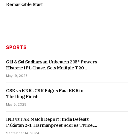
Remarkable Start
SPORTS
Gill & Sai Sudharsan Unbeaten 205* Powers
Historic IPL Chase, Sets Multiple T20
Records
May 19, 2025
CSK vs KKR : CSK Edges Past KKR in
Thrilling Finish
May 8, 2025
IND vs PAK Match Report : India Defeats
Pakistan 2-1, Harmanpreet Scores Twice,
Secures Fifth Consecutive Win
September 14, 2024