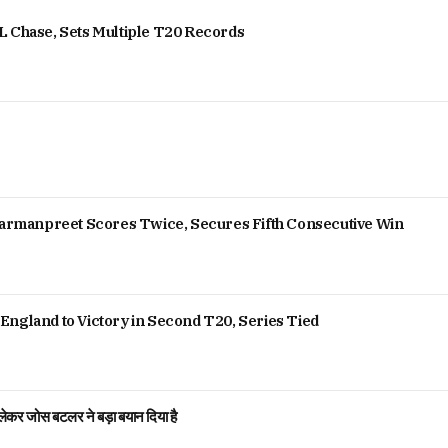
L Chase, Sets Multiple T20 Records
 Harmanpreet Scores Twice, Secures Fifth Consecutive Win
England to Victory in Second T20, Series Tied
ेकर जोस बटलर ने बड़ा बयान दिया है