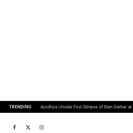
TRENDING
Ayodhya Unveils First Glimpse of Ram Darbar a
Facebook
X
Instagram