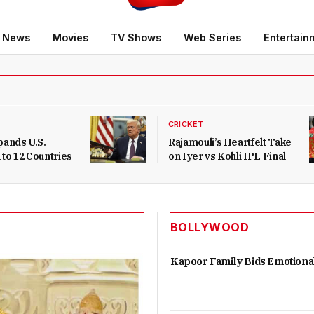
b News
Movies
TV Shows
Web Series
Entertain
CRICKET
ands U.S.
Rajamouli’s Heartfelt Take
 to 12 Countries
on Iyer vs Kohli IPL Final
BOLLYWOOD
Kapoor Family Bids Emotiona