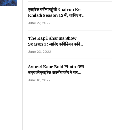
एक्ट्रेस रुबीना पहुंची Khatron Ke
Khiladi Season 12 में , जानिए क्यों
कहा उन्हें छोटा पैकेट बड़ा धमाका।
June 27, 2022
The Kapil Sharma Show
Season 3 : जानिए कॉमेडियन कपिल
शर्मा ने 80 एपिसोड करने के लिए कितनी
June 23, 2022
ली थी फीस , जानकर हो जाओगे हैरान।
Avneet Kaur Bold Photo : कम
उम्र की एक्ट्रेस अवनीत कौर ने पार
किया बोल्डनेस की हद , जानिए पूरी खबर |
June 16, 2022