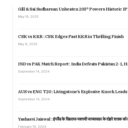
Gill & Sai Sudharsan Unbeaten 205* Powers Historic IP
May 19, 2025
CSK vs KKR : CSK Edges Past KKR in Thrilling Finish
May 8, 2025
IND vs PAK Match Report : India Defeats Pakistan 2-1,
September 14, 2024
AUS vs ENG T20 : Livingstone’s Explosive Knock Leads 
September 14, 2024
Yashasvi Jaiswal : इंग्लैंड के खिलाफ यशस्वी जायसवाल के दोहरे शतक को ल
February 19, 2024