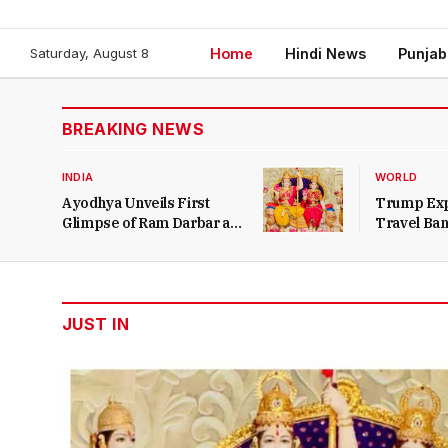
(Twitter)
Saturday, August 8
Home
Hindi News
Punja
BREAKING NEWS
INDIA
WORLD
Ayodhya Unveils First
Trump Exp
Glimpse of Ram Darbar at
Travel Ban
Ram Temple
JUST IN