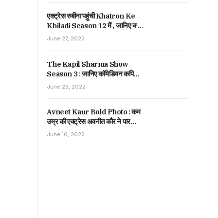
एक्ट्रेस रुबीना पहुंची Khatron Ke
Khiladi Season 12 में , जानिए क्यों
कहा उन्हें छोटा पैकेट बड़ा धमाका।
June 27, 2022
The Kapil Sharma Show
Season 3 : जानिए कॉमेडियन कपिल
शर्मा ने 80 एपिसोड करने के लिए कितनी
June 23, 2022
ली थी फीस , जानकर हो जाओगे हैरान।
Avneet Kaur Bold Photo : कम
उम्र की एक्ट्रेस अवनीत कौर ने पार
किया बोल्डनेस की हद , जानिए पूरी खबर |
June 16, 2022