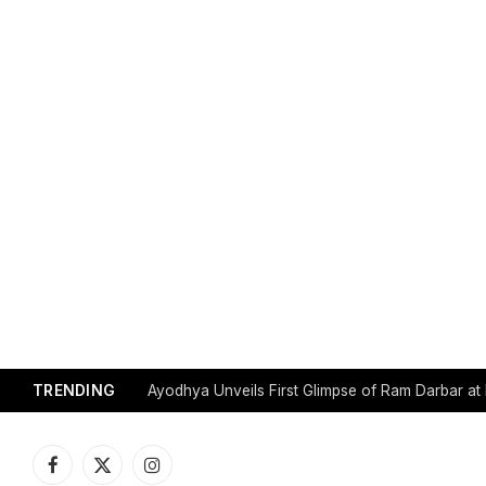
TRENDING
Trump Expands U.S. Travel Ban to 12 Countries
Facebook
X
Instagram