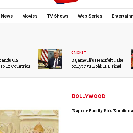
b News
Movies
TV Shows
Web Series
Entertain
CRICKET
ands U.S.
Rajamouli’s Heartfelt Take
 to 12 Countries
on Iyer vs Kohli IPL Final
BOLLYWOOD
Kapoor Family Bids Emotiona