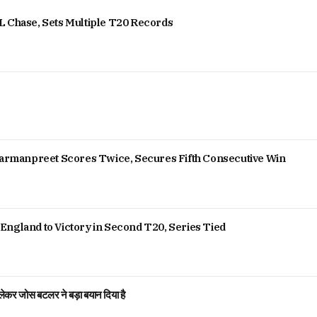
L Chase, Sets Multiple T20 Records
 Harmanpreet Scores Twice, Secures Fifth Consecutive Win
England to Victory in Second T20, Series Tied
ेकर जोस बटलर ने बड़ा बयान दिया है