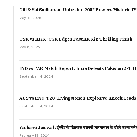
Gill & Sai Sudharsan Unbeaten 205* Powers Historic IP
May 19, 2025
CSK vs KKR : CSK Edges Past KKR in Thrilling Finish
May 8, 2025
IND vs PAK Match Report : India Defeats Pakistan 2-1,
September 14, 2024
AUS vs ENG T20 : Livingstone’s Explosive Knock Leads 
September 14, 2024
Yashasvi Jaiswal : इंग्लैंड के खिलाफ यशस्वी जायसवाल के दोहरे शतक को ल
February 19, 2024