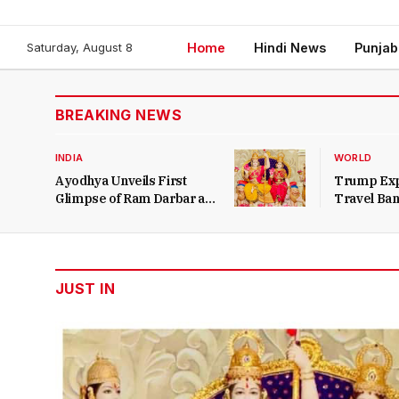
(Twitter)
Saturday, August 8
Home
Hindi News
Punja
BREAKING NEWS
INDIA
WORLD
Ayodhya Unveils First
Trump Exp
Glimpse of Ram Darbar at
Travel Ban
Ram Temple
JUST IN