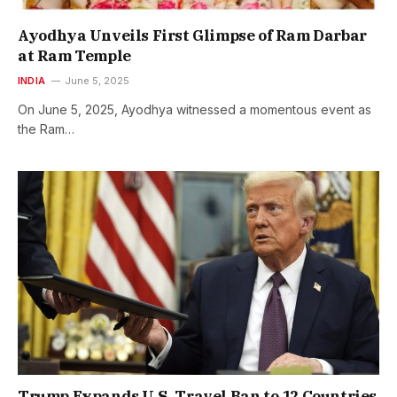
Ayodhya Unveils First Glimpse of Ram Darbar
at Ram Temple
INDIA
June 5, 2025
On June 5, 2025, Ayodhya witnessed a momentous event as
the Ram…
Trump Expands U.S. Travel Ban to 12 Countries