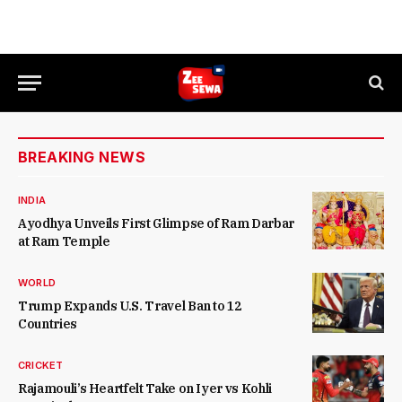
BREAKING NEWS
INDIA
Ayodhya Unveils First Glimpse of Ram Darbar
at Ram Temple
WORLD
Trump Expands U.S. Travel Ban to 12
Countries
CRICKET
Rajamouli’s Heartfelt Take on Iyer vs Kohli