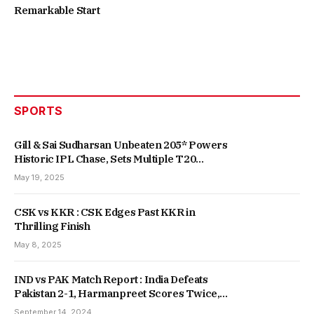
Remarkable Start
SPORTS
Gill & Sai Sudharsan Unbeaten 205* Powers
Historic IPL Chase, Sets Multiple T20
Records
May 19, 2025
CSK vs KKR : CSK Edges Past KKR in
Thrilling Finish
May 8, 2025
IND vs PAK Match Report : India Defeats
Pakistan 2-1, Harmanpreet Scores Twice,
Secures Fifth Consecutive Win
September 14, 2024