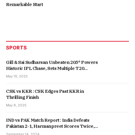
Remarkable Start
SPORTS
Gill & Sai Sudharsan Unbeaten 205* Powers
Historic IPL Chase, Sets Multiple T20
Records
May 19, 2025
CSK vs KKR : CSK Edges Past KKR in
Thrilling Finish
May 8, 2025
IND vs PAK Match Report : India Defeats
Pakistan 2-1, Harmanpreet Scores Twice,
Secures Fifth Consecutive Win
September 14, 2024