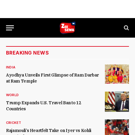
BREAKING NEWS
INDIA
Ayodhya Unveils First Glimpse of Ram Darbar
at Ram Temple
WORLD
Trump Expands U.S. Travel Ban to 12
Countries
CRICKET
Rajamouli’s Heartfelt Take on Iyer vs Kohli