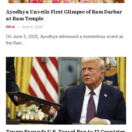
Ayodhya Unveils First Glimpse of Ram Darbar
at Ram Temple
INDIA
June 5, 2025
On June 5, 2025, Ayodhya witnessed a momentous event as
the Ram…
Trump Expands U.S. Travel Ban to 12 Countries