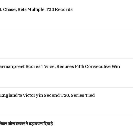
L Chase, Sets Multiple T20 Records
 Harmanpreet Scores Twice, Secures Fifth Consecutive Win
England to Victory in Second T20, Series Tied
ेकर जोस बटलर ने बड़ा बयान दिया है