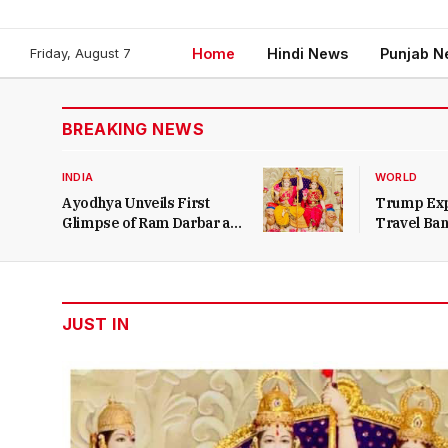
(Twitter)
Friday, August 7
Home
Hindi News
Punjab N
BREAKING NEWS
INDIA
WORLD
Ayodhya Unveils First
Trump Exp
Glimpse of Ram Darbar at
Travel Ban
Ram Temple
JUST IN