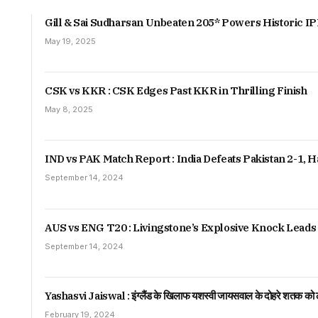
Gill & Sai Sudharsan Unbeaten 205* Powers Historic IP
May 19, 2025
CSK vs KKR : CSK Edges Past KKR in Thrilling Finish
May 8, 2025
IND vs PAK Match Report : India Defeats Pakistan 2-1,
September 14, 2024
AUS vs ENG T20 : Livingstone’s Explosive Knock Leads 
September 14, 2024
Yashasvi Jaiswal : इंग्लैंड के खिलाफ यशस्वी जायसवाल के दोहरे शतक को ल
February 19, 2024