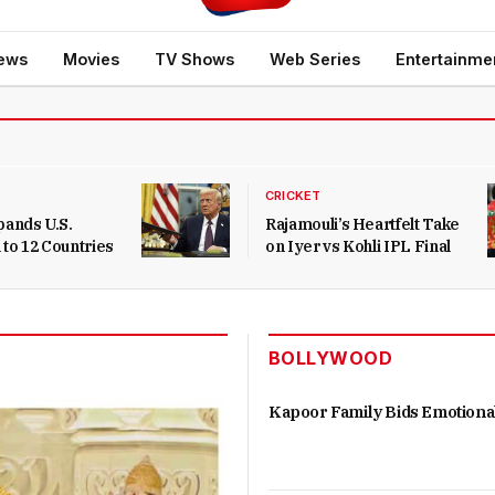
ews
Movies
TV Shows
Web Series
Entertainme
CRICKET
ands U.S.
Rajamouli’s Heartfelt Take
 to 12 Countries
on Iyer vs Kohli IPL Final
BOLLYWOOD
Kapoor Family Bids Emotiona