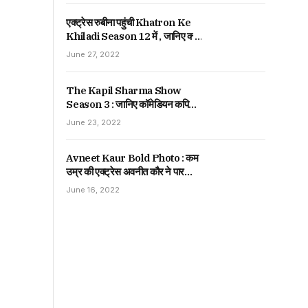
एक्ट्रेस रुबीना पहुंची Khatron Ke
Khiladi Season 12 में , जानिए क्यों
कहा उन्हें छोटा पैकेट बड़ा धमाका।
June 27, 2022
The Kapil Sharma Show
Season 3 : जानिए कॉमेडियन कपिल
शर्मा ने 80 एपिसोड करने के लिए कितनी
June 23, 2022
ली थी फीस , जानकर हो जाओगे हैरान।
Avneet Kaur Bold Photo : कम
उम्र की एक्ट्रेस अवनीत कौर ने पार
किया बोल्डनेस की हद , जानिए पूरी खबर |
June 16, 2022