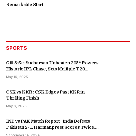
Remarkable Start
SPORTS
Gill & Sai Sudharsan Unbeaten 205* Powers
Historic IPL Chase, Sets Multiple T20
Records
May 19, 2025
CSK vs KKR : CSK Edges Past KKR in
Thrilling Finish
May 8, 2025
IND vs PAK Match Report : India Defeats
Pakistan 2-1, Harmanpreet Scores Twice,
Secures Fifth Consecutive Win
September 14, 2024