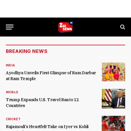
BREAKING NEWS
INDIA
Ayodhya Unveils First Glimpse of Ram Darbar
at Ram Temple
WORLD
Trump Expands U.S. Travel Ban to 12
Countries
CRICKET
Rajamouli’s Heartfelt Take on Iyer vs Kohli