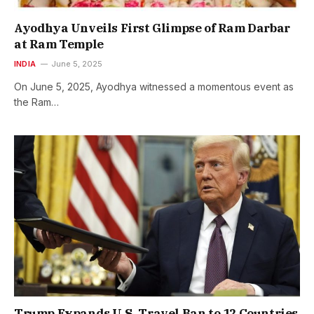
Ayodhya Unveils First Glimpse of Ram Darbar
at Ram Temple
INDIA
June 5, 2025
On June 5, 2025, Ayodhya witnessed a momentous event as
the Ram…
Trump Expands U.S. Travel Ban to 12 Countries